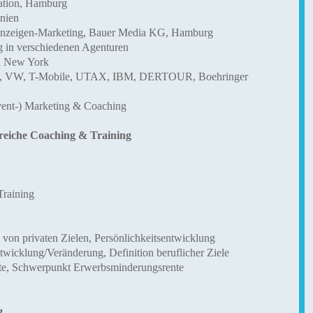
tion, Hamburg
anien
nzeigen-Marketing,
Bauer Media KG, Hamburg
g in verschiedenen Agenturen
nd New York
AG, VW, T-Mobile, UTAX, IBM, DERTOUR, Boehringer
Event-) Marketing & Coaching
Bereiche Coaching & Training
Training
 von privaten Zielen,
Persönlichkeitsentwicklung
twicklung/Veränderung, Definition beruflicher Ziele
te, Schwerpunkt Erwerbsminderungsrente
g