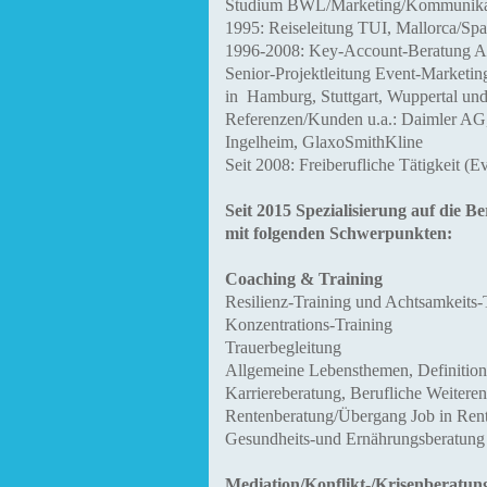
Studium BWL/Marketing/Kommunika
1995:
Reiseleitung TUI, Mallorca/Sp
1996-2008: Key-Account-Beratung A
Senior-Projektleitung Event-Marketin
in Hamburg, Stuttgart, Wuppertal u
Referenzen/Kunden u.a.: Daimler 
Ingelheim,
GlaxoSmithKline
Seit 2008:
Freiberufliche Tätigkeit (
Seit 2015 Spezialisierung auf die 
mit folgenden
Schwerpunkten:
Coaching & Training
Resilienz-Training und Achtsamkeits-
Konzentrations-Training
Trauerbegleitung
Allgemeine Lebensthemen, Definition
Karriereberatung, Berufliche Weiteren
Rentenberatung/Übergang Job in Ren
Gesundheits-und
Ernährungsberatung
Mediation/Konflikt-/Krisenberatun