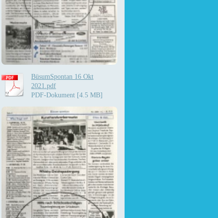
BüsumSpontan 16 Okt
2021.pdf
PDF-Dokument [4.5 MB]