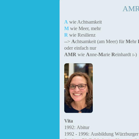
AMR 
A
wie Achtsamkeit
M
wie Meer, mehr
R
wie Resilienz
-->
A
chtsamkeit (am Meer) für
M
ehr
oder einfach nur
AMR
wie
A
nne-
M
arie
R
einhardt
:
-)
Vita
1992:
Abitur
1992 - 1996:
Ausbildung Würzburger