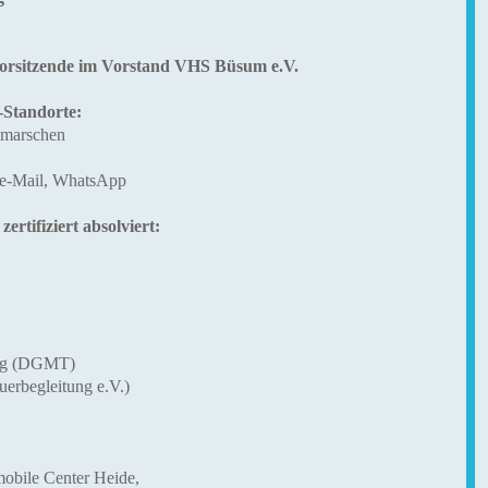
Vorsitzende im Vorstand VHS Büsum e.V.
-Standorte:
hmarschen
 e-Mail, WhatsApp
rtifiziert absolviert:
ing (DGMT)
erbegleitung e.V.)
obile Center Heide,