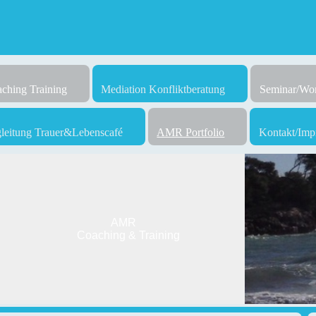
ching Training
Mediation Konfliktberatung
Seminar/Wor
gleitung Trauer&Lebenscafé
AMR Portfolio
Kontakt/Imp
AMR
Coaching & Training